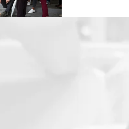
simplemente, manteniéndose 
involucrarse.