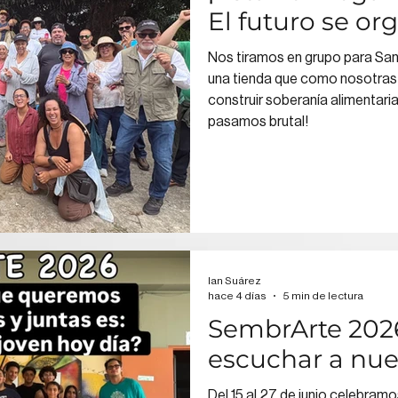
El futuro se or
Nos tiramos en grupo para San
una tienda que como nosotras
construir soberanía alimentaria
pasamos brutal!
Ian Suárez
hace 4 días
5 min de lectura
SembrArte 2026
escuchar a nue
Del 15 al 27 de junio celebramo