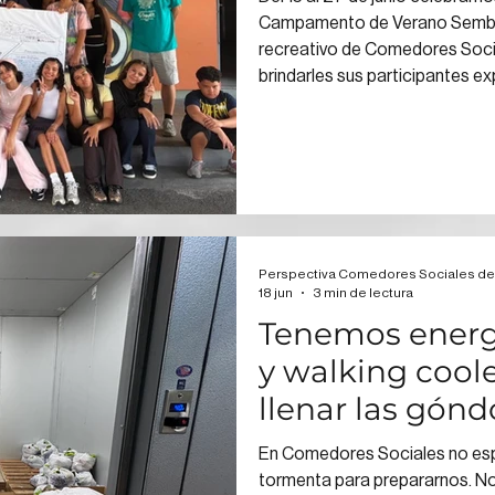
Campamento de Verano SembrA
recreativo de Comedores Soci
brindarles sus participantes e
transformadoras para que pue
como agentes de cambio.
Perspectiva Comedores Sociales de
18 jun
3 min de lectura
Tenemos energí
y walking coole
llenar las gónd
En Comedores Sociales no es
tormenta para prepararnos. 