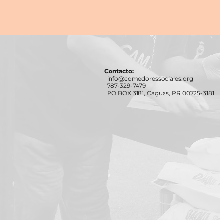
Contacto:
info@comedoressociales.org
787-329-7479
PO BOX 3181, Caguas, PR 00725-3181