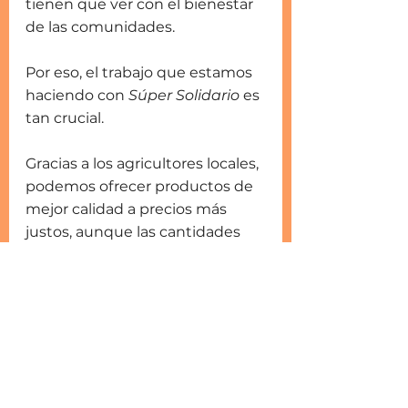
tienen que ver con el bienestar 
de las comunidades.
Por eso, el trabajo que estamos 
haciendo con 
Súper Solidario
 es 
tan crucial. 
Gracias a los agricultores locales, 
podemos ofrecer productos de 
mejor calidad a precios más 
justos, aunque las cantidades 
puedan ser limitadas. Es un 
recordatorio de que el 
verdadero cambio viene de 
apoyar lo local, de apostar por 
una producción local mayor, 
más sostenible y accesible para 
todos.