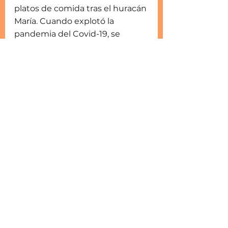
platos de comida tras el huracán 
María. Cuando explotó la 
pandemia del Covid-19, se 
atendieron las necesidades de 
más de 25 mil personas, 
mediante el Programa de Apoyo 
Nutricional Compras Solidarias. 
Durante cuatro años, se han 
ofrecido tratamientos de salud a 
miles de personas. El edificio, a 
su vez, es la sede de Comedores 
Sociales de Puerto Rico, y 
alberga la Academia de Baile 
Urban Rootz Alliance. En sus 
instalaciones se llevan a cabo 
reuniones comunitarias de todo 
tipo, y lo que falta. El CAM es un 
verdadero centro social 