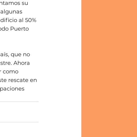
antamos su 
 algunas 
ificio al 50% 
todo Puerto 
aís, que no 
stre. Ahora 
r como 
te rescate en 
paciones 