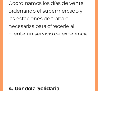
Coordinamos los días de venta, 
ordenando el supermercado y 
las estaciones de trabajo 
necesarias para ofrecerle al 
cliente un servicio de excelencia
4. Góndola Solidaria
Abastecemos y buscamos 
donativos  para esta alacena 
especial donde el cliente “paga 
lo que puede” por productos 
frescos y no perecederos