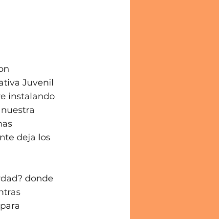
on 
iva Juvenil 
e instalando 
 nuestra 
nas 
te deja los 
erdad? donde 
ntras 
para 