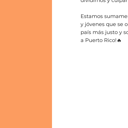
dividirnos y culpa
Estamos sumamente
y jóvenes que se 
país más justo y s
a Puerto Rico!🔥